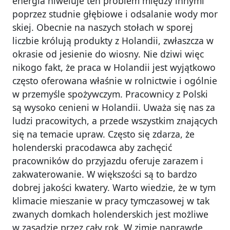
energia niweluje ten problem między innymi
poprzez studnie głębiowe i odsalanie wody mor
skiej. Obecnie na naszych stołach w sporej
liczbie królują produkty z Holandii, zwłaszcza w
okrasie od jesienie do wiosny. Nie dziwi więc
nikogo fakt, że praca w Holandii jest wyjątkowo
często oferowana właśnie w rolnictwie i ogólnie
w przemyśle spożywczym. Pracownicy z Polski
są wysoko cenieni w Holandii. Uważa się nas za
ludzi pracowitych, a przede wszystkim znających
się na temacie upraw. Często się zdarza, że
holenderski pracodawca aby zachęcić
pracowników do przyjazdu oferuje zarazem i
zakwaterowanie. W większości są to bardzo
dobrej jakości kwatery. Warto wiedzie, że w tym
klimacie mieszanie w pracy tymczasowej w tak
zwanych domkach holenderskich jest możliwe
w zasadzie przez cały rok. W zimie naprawdę