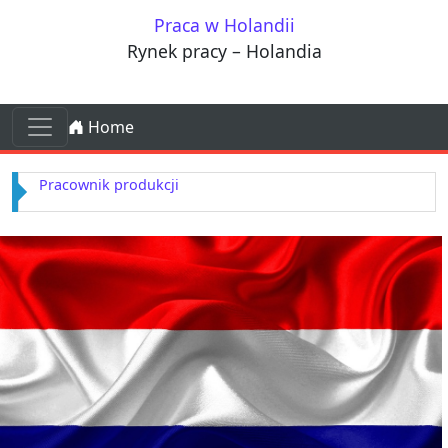
Przejdź do treści
Praca w Holandii
Rynek pracy – Holandia
Przejdź do treści
Home
Main Navigation
Pracownik produkcji