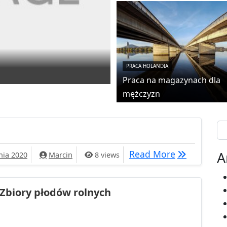
PRACA HOLANDIA
Praca na magazynach dla
mężczyzn
Se
x
Read More
A
nia 2020
Marcin
8 views
Zbiory płodów rolnych