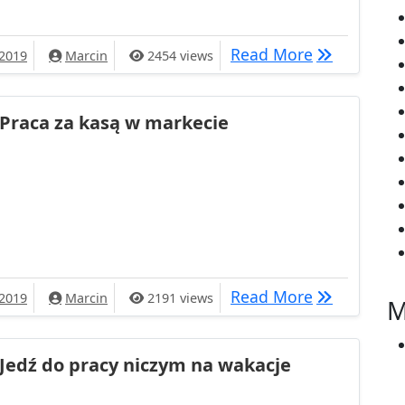
praca czy już wakacje
To jeszcze p
Read More
 2019
Marcin
2454 views
Praca za kasą w markecie
asą w markecie
Praca za ka
Read More
 2019
Marcin
2191 views
M
Jedź do pracy niczym na wakacje