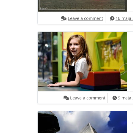
on To jeszcze 
Leave a comment
16 maja
on Praca za k
Leave a comment
9 maja