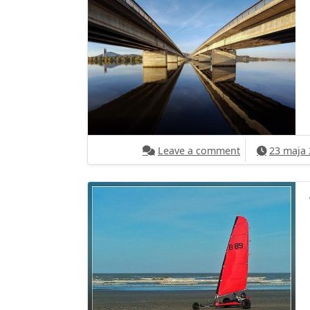
on Praca na m
Leave a comment
23 maja