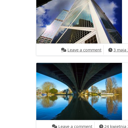
on Jedź do pr
Leave a comment
3 maja
on Praca w Holandi
Leave a comment
24 kwietnia