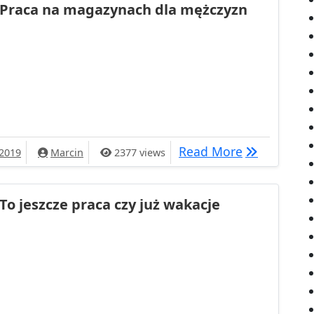
Praca na magazynach dla mężczyzn
agazynach dla mężczyzn
Praca na ma
Read More
 2019
Marcin
2377 views
To jeszcze praca czy już wakacje