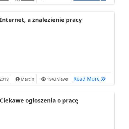
Internet, a znalezienie pracy
lezienie pracy
Internet, a 
Read More
 2019
Marcin
1943 views
Ciekawe ogłoszenia o pracę