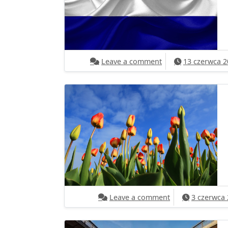
on Zbiory płodów 
Leave a comment
13 czerwca 2
on Pracownik pr
Leave a comment
3 czerwca