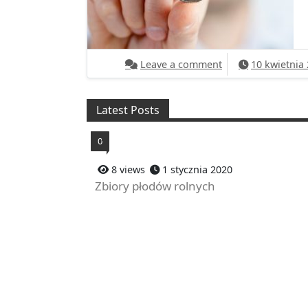
on Ciekawe ogłosz
Leave a comment
10 kwietnia
Latest Posts
0
x
8 views
1 stycznia 2020
Zbiory płodów rolnych