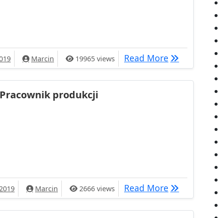
rolnych
Zbiory płod
Read More
019
Marcin
19965 views
Pracownik produkcji
odukcji
Pracownik p
Read More
 2019
Marcin
2666 views