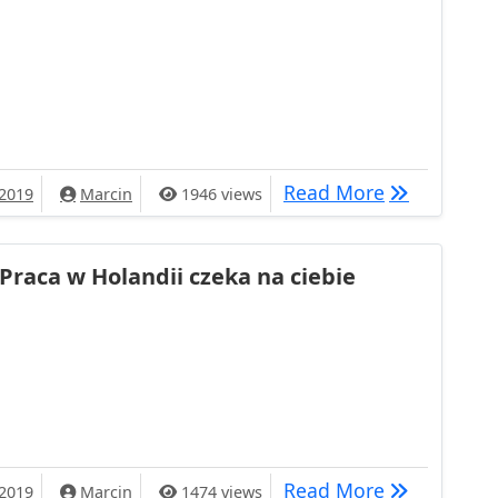
acy niczym na wakacje
Jedź do pra
Read More
 2019
Marcin
1946 views
Praca w Holandii czeka na ciebie
i czeka na ciebie
Praca w Hola
Read More
 2019
Marcin
1474 views