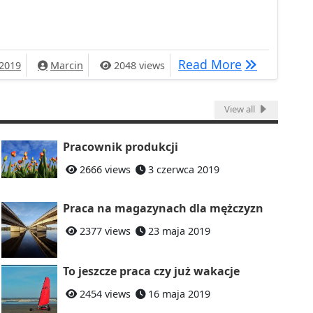
enia o pracę
Ciekawe ogł
Read More
 2019
Marcin
2048 views
View all
Pracownik produkcji
2666 views
3 czerwca 2019
Praca na magazynach dla mężczyzn
2377 views
23 maja 2019
To jeszcze praca czy już wakacje
2454 views
16 maja 2019