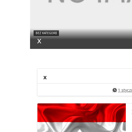
BEZ KATEGORII
x
x
1 stycz