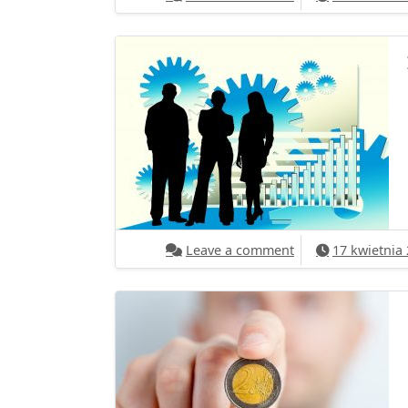
on Internet, a zna
Leave a comment
17 kwietnia