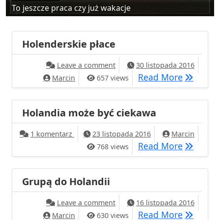
To jeszcze praca czy już wakacje
Holenderskie płace
on Holenderskie płace
Leave a comment
30 listopada 2016
Holender
Read More
Marcin
657 views
Holandia może być ciekawa
do Holandia może być ciekawa
1 komentarz
23 listopada 2016
Marcin
Holandia
Read More
768 views
Grupą do Holandii
on Grupą do Holandii
Leave a comment
16 listopada 2016
Grupą do
Read More
Marcin
630 views