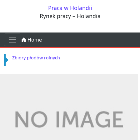
Przejdź do treści
Praca w Holandii
Rynek pracy – Holandia
Przejdź do treści
Home
Main Navigation
Zbiory płodów rolnych