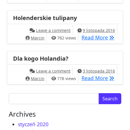
Holenderskie tulipany
on Holenderskie tulipany
Leave a comment
9 listopada 2016
Holender
Read More
Marcin
782 views
Dla kogo Holandia?
on Dla kogo Holandia?
Leave a comment
3 listopada 2016
Dla kogo
Read More
Marcin
778 views
Search for:
Archives
styczeń 2020