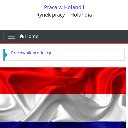
Przejdź do treści
Praca w Holandii
Rynek pracy – Holandia
Przejdź do treści
Home
Main Navigation
Pracownik produkcji