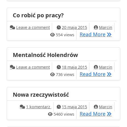
Co robić po pracy?
on Co robić po pracy?
Leave a comment
20 maja 2015
Marcin
Co robić 
Read More
554 views
Mentalność Holendrów
on Mentalność Holendrów
Leave a comment
18 maja 2015
Marcin
Mentaln
Read More
736 views
Nowa rzeczywistość
do Nowa rzeczywistość
1 komentarz
15 maja 2015
Marcin
Nowa rze
Read More
5460 views