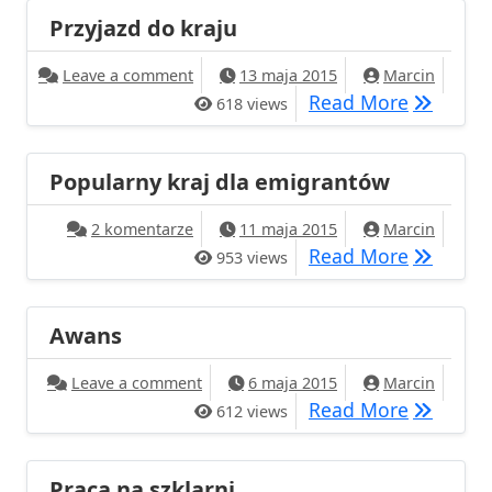
Przyjazd do kraju
on Przyjazd do kraju
Leave a comment
13 maja 2015
Marcin
Przyjazd 
Read More
618 views
Popularny kraj dla emigrantów
do Popularny kraj dla emigrantów
2 komentarze
11 maja 2015
Marcin
Popularn
Read More
953 views
Awans
on Awans
Leave a comment
6 maja 2015
Marcin
Awans
Read More
612 views
Praca na szklarni