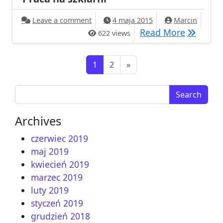
on Praca na szklarni
Leave a comment
4 maja 2015
Marcin
Praca na 
Read More
622 views
Nawigacja po wpisach
1
2
»
Search for:
Archives
czerwiec 2019
maj 2019
kwiecień 2019
marzec 2019
luty 2019
styczeń 2019
grudzień 2018