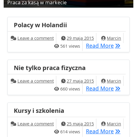
Praca za kasą w markecie
Polacy w Holandii
on Polacy w Holandii
Leave a comment
29 maja 2015
Marcin
Polacy w
Read More
561 views
Nie tylko praca fizyczna
on Nie tylko praca fizyczna
Leave a comment
27 maja 2015
Marcin
Nie tylko
Read More
660 views
Kursy i szkolenia
on Kursy i szkolenia
Leave a comment
25 maja 2015
Marcin
Kursy i s
Read More
614 views